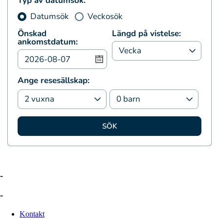
Typ av datumsök:
Datumsök
Veckosök
Önskad
Längd på vistelse:
ankomstdatum:
Ange resesällskap:
SÖK
-
-
Kontakt